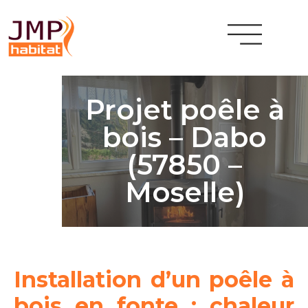
Projet poêle à
bois – Dabo
(57850 –
Moselle)
Installation d’un poêle à
bois en fonte : chaleur