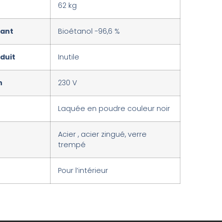
62 kg
rant
Bioétanol -96,6 %
duit
Inutile
n
230 V
Laquée en poudre couleur noir
Acier , acier zingué, verre
trempé
Pour l’intérieur