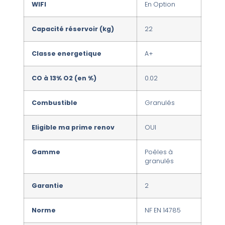
WIFI
En Option
Capacité réservoir (kg)
22
Classe energetique
A+
CO à 13% O2 (en %)
0.02
Combustible
Granulés
Eligible ma prime renov
OUI
Gamme
Poêles à
granulés
Garantie
2
Norme
NF EN 14785