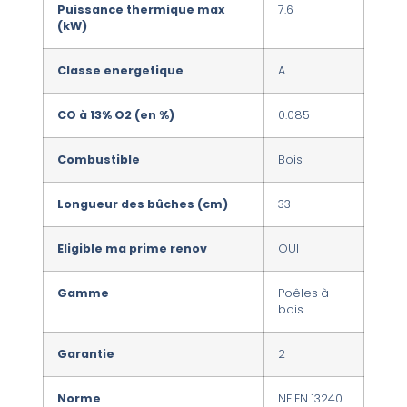
Puissance thermique max
7.6
(kW)
Classe energetique
A
CO à 13% O2 (en %)
0.085
Combustible
Bois
Longueur des bûches (cm)
33
Eligible ma prime renov
OUI
Gamme
Poêles à
bois
Garantie
2
Norme
NF EN 13240